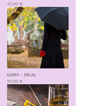
Prix
10,00 €
GRIEF - DEUIL
Prix
10,00 €