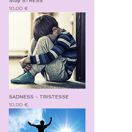
Stop STRESS
Prix
10,00 €
SADNESS - TRISTESSE
Prix
10,00 €