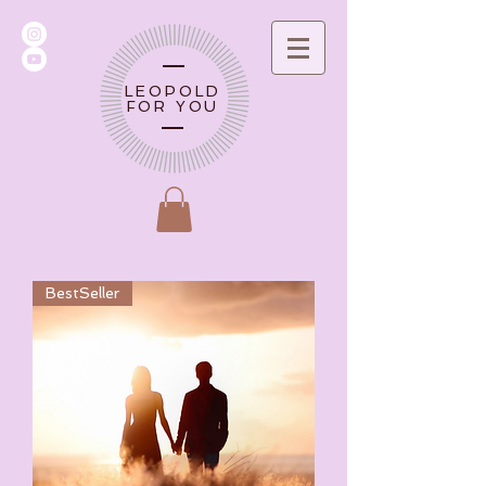
LEOPOLD
FOR YOU
BestSeller